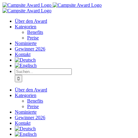
Zum
Inhalt
springen
Über den Award
Kategorien
Benefits
Preise
Nominierte
Gewinner 2026
Kontakt
Suche
nach:
Über den Award
Kategorien
Benefits
Preise
Nominierte
Gewinner 2026
Kontakt