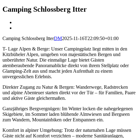
Camping Schlossberg Itter
View
Larger
View
Image
Larger
Camping Schlossberg Itter
DM
2025-11-16T22:09:50+01:00
Image
T- Lage Alpen & Berge: Unser Campingplatz liegt mitten in den
Kitzbüheler Alpen, umgeben von majestätischen Bergen und
unberührter Natur. Die einmalige Lage bietet Gästen
atemberaubende Panoramablicke direkt von ihrem Stellplatz oder
Glamping-Zelt aus und macht jeden Aufenthalt zu einem
unvergesslichen Erlebnis.
Direkter Zugang zu Natur & Bergen: Wanderwege, Radstrecken
und alpine Abenteuer starten direkt vor der Tür – für Familien, Paare
und aktive Gäste gleichermaßen.
Ganzjähriges Bergvergnügen: Im Winter locken die nahegelegenen
Skigebiete, im Sommer laden blühende Almwiesen und Bergseen
zum Wandern, Mountainbiken oder Entspannen ein.
Komfort in alpiner Umgebung: Trotz der naturnahen Lage müssen
Gäste nicht auf Komfort verzichten – moderne Sanitäranlagen,